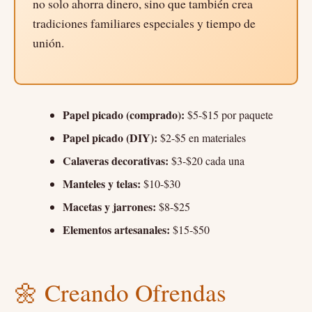
no solo ahorra dinero, sino que también crea
tradiciones familiares especiales y tiempo de
unión.
Papel picado (comprado):
$5-$15 por paquete
Papel picado (DIY):
$2-$5 en materiales
Calaveras decorativas:
$3-$20 cada una
Manteles y telas:
$10-$30
Macetas y jarrones:
$8-$25
Elementos artesanales:
$15-$50
🌼 Creando Ofrendas