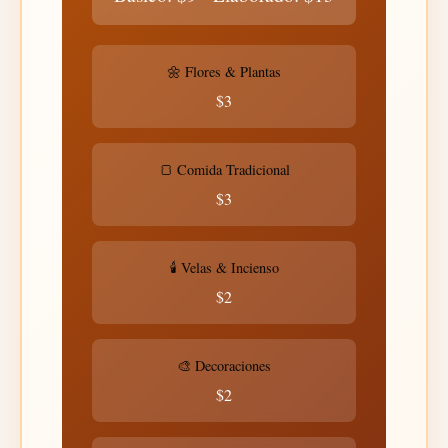
🌼 Flores & Plantas
$3
🍞 Comida Tradicional
$3
🕯️ Velas & Incienso
$2
🎨 Decoraciones
$2